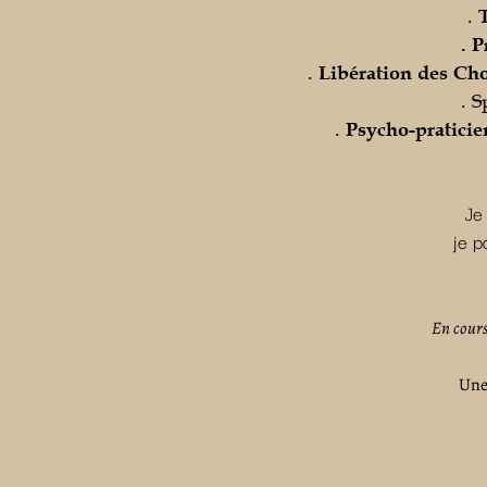
.
. 
.
Libération des Ch
. S
.
Psycho-praticie
Je
je p
En cour
Une