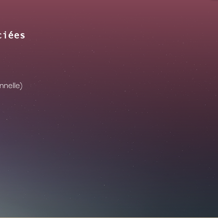
ciées
nnelle)