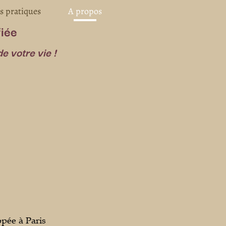
s pratiques
A propos
fiée
e votre vie !
opée à Paris