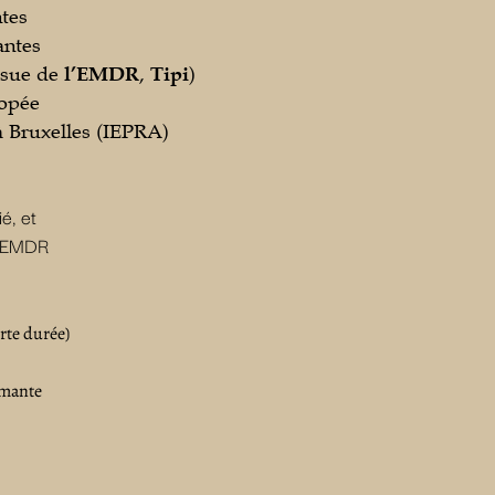
ntes
antes
issue de
l’EMDR
,
Tipi
)
iopée
 à Bruxelles (IEPRA)
é, et
et EMDR
rte durée)
rmante