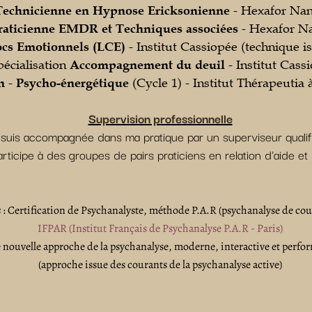
Technicienne en Hypnose Ericksonienne
- Hexafor Na
Praticienne EMDR et Techniques associées
- Hexafor N
ocs Emotionnels (LCE)
- Institut Cassiopée (technique 
pécialisation
Accompagnement du deuil
- Institut Cass
n
-
Psycho-énergétique
(Cycle 1) - Institut Thérapeutia
Supervision professionnelle
 suis accompagnée dans ma pratique par un superviseur qualifi
articipe à des groupes de pairs praticiens en relation d'aide 
s
: Certification de Psychanalyste, méthode P.A.R (psychanalyse de cou
IFPAR (Institut Français de Psychanalyse P.A.R - Paris)
 nouvelle approche de la psychanalyse, moderne, interactive et perfo
(approche issue des courants de la psychanalyse active)